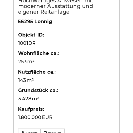
Hochwertiges Anwesen mit
moderner Ausstattung und
eigener Reitanlage
56295 Lonnig
Objekt-ID:
1001DR
Wohnfläche ca.:
253 m²
Nutzfläche ca.:
143 m²
Grund­stück ca.:
3.428 m²
Kaufpreis:
1.800.000 EUR
Details
merken