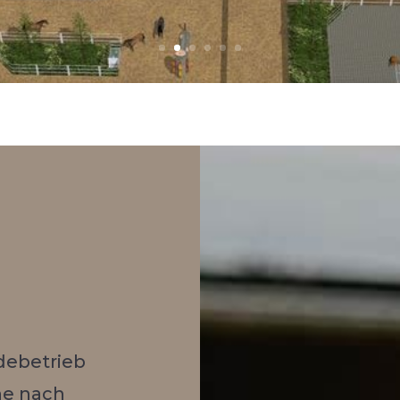
debetrieb
che nach