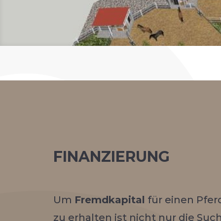
FINANZIERUNG
Um
Fremdkapital
für einen Pfer
zu erhalten ist nicht nur die Su