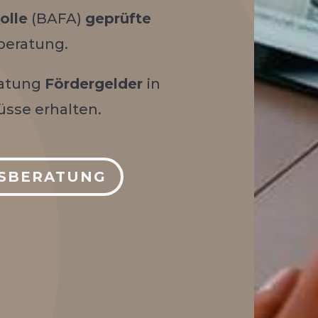
olle
(BAFA)
geprüfte
eratung.
ratung
Fördergelder
in
sse erhalten.
BSBERATUNG