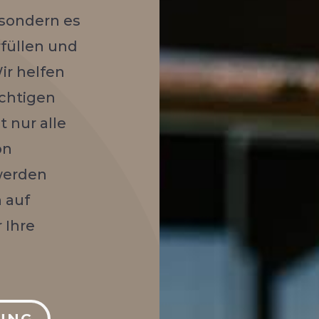
 sondern es
rfüllen und
ir helfen
ichtigen
 nur alle
on
werden
 auf
 Ihre
UNG