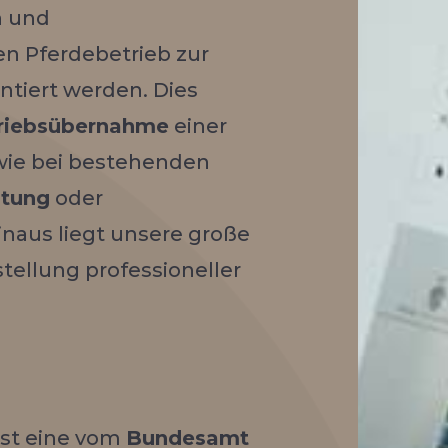
n und
n Pferdebetrieb zur
ntiert werden. Dies
riebsübernahme
einer
 wie bei bestehenden
atung
oder
inaus liegt unsere große
stellung professioneller
ist eine vom
Bundesamt