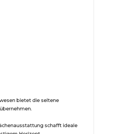
nwesen bietet die seltene
u übernehmen.
ächenausstattung schafft ideale
istigem Horizont.