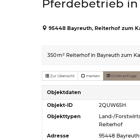
Pferdebetrieb i
95448 Bayreuth, Reiterhof zum K
350 m² Reiterhof in Bayreuth zum Ka
Zur Übersicht
merken
Direktanfrage
Objektdaten
Objekt-ID
2QUW65H
Objekttypen
Land-/Forstwirt
Reiterhof
Adresse
95448 Bayreuth