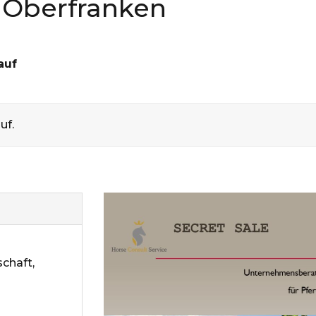
n Oberfranken
auf
uf.
schaft,