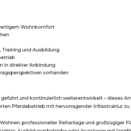
hwertigem Wohnkomfort
chen
, Training und Ausbildung
betrieb
n in direkter Anbindung
rtragsperspektiven vorhanden
geführt und kontinuierlich weiterentwickelt – dieses A
ierten Pferdebetrieb mit hervorragender Infrastruktur z
ohnen, professioneller Reitanlage und großzügiger Fl
chter, Ausbildungsbetriebe oder Investoren mit langfr