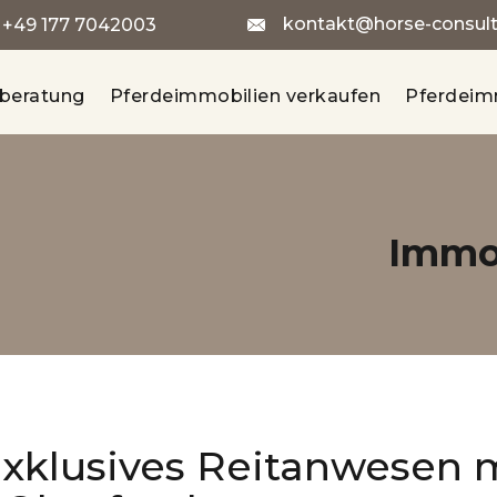
kontakt@horse-consult-
:
+49 177 7042003
sberatung
Pferdeimmobilien verkaufen
Pferdeim
Immo
xklusives Reitanwesen m