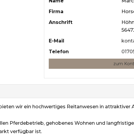
Name
Marc
Firma
Hors
Anschrift
Höhn
5647
E-Mail
kont
Telefon
0170
zum Kont
ieten wir ein hochwertiges Reitanwesen in attraktiver A
ellen Pferdebetrieb, gehobenes Wohnen und langfristige
kt verfügbar ist.