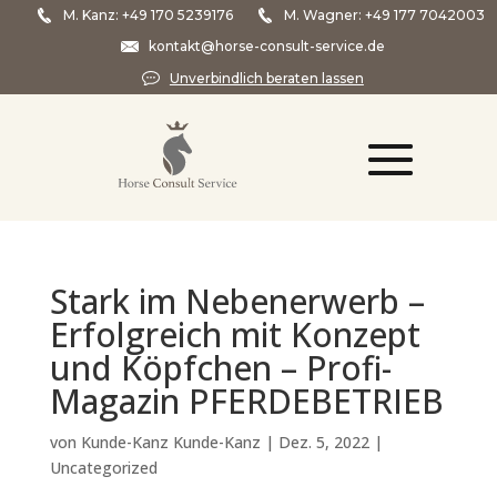
M. Kanz:
+49 170 5239176
M. Wagner:
+49 177 7042003
kontakt@horse-consult-service.de
Unverbindlich beraten lassen
Stark im Nebenerwerb –
Erfolgreich mit Konzept
und Köpfchen – Profi-
Magazin PFERDEBETRIEB
von
Kunde-Kanz Kunde-Kanz
|
Dez. 5, 2022
|
Uncategorized