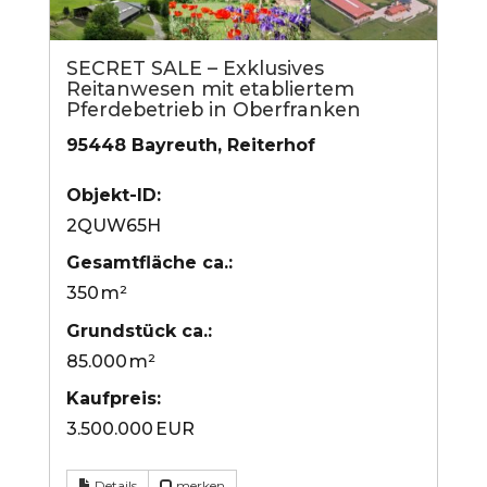
SECRET SALE – Exklusives
Reitanwesen mit etabliertem
Pferdebetrieb in Oberfranken
95448 Bayreuth, Reiterhof
Objekt-ID:
2QUW65H
Gesamtfläche ca.:
350 m²
Grund­stück ca.:
85.000 m²
Kaufpreis:
3.500.000 EUR
Details
merken