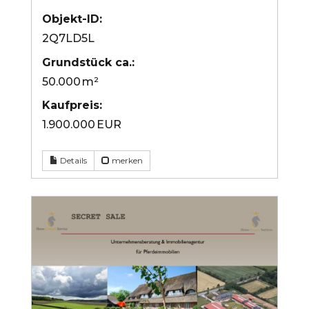
Objekt-ID:
2Q7LD5L
Grund­stück ca.:
50.000 m²
Kaufpreis:
1.900.000 EUR
Details
merken