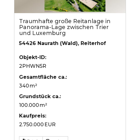
Traumhafte große Reitanlage in
Panorama-Lage zwischen Trier
und Luxemburg
54426 Naurath (Wald), Reiterhof
Objekt-ID:
2PHWN5R
Gesamtfläche ca.:
340 m²
Grund­stück ca.:
100.000 m²
Kaufpreis:
2.750.000 EUR