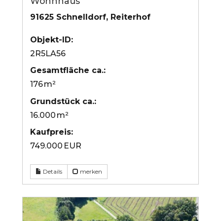
Wohnhaus
91625 Schnelldorf, Reiterhof
Objekt-ID:
2R5LA56
Gesamtfläche ca.:
176 m²
Grund­stück ca.:
16.000 m²
Kaufpreis:
749.000 EUR
Details
merken