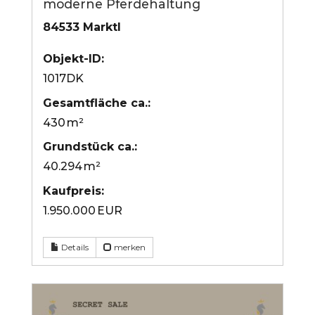
moderne Pferdehaltung
84533 Marktl
Objekt-ID:
1017DK
Gesamtfläche ca.:
430 m²
Grund­stück ca.:
40.294 m²
Kaufpreis:
1.950.000 EUR
Details
merken