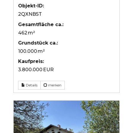
Objekt-ID:
2QXNB5T
Gesamtfläche ca.:
462 m²
Grund­stück ca.:
100.000 m²
Kaufpreis:
3.800.000 EUR
Details
merken