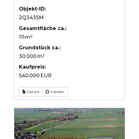
Objekt-ID:
2Q3435M
Gesamtfläche ca.:
111 m²
Grund­stück ca.:
30.000 m²
Kaufpreis:
540.000 EUR
Details
merken