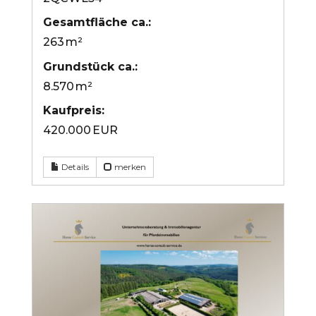
Gesamtfläche ca.:
263 m²
Grund­stück ca.:
8.570 m²
Kaufpreis:
420.000 EUR
Details
merken