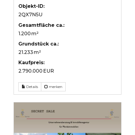
Objekt-ID:
2QX7N5U
Gesamtfläche ca.:
1.200 m²
Grund­stück ca.:
21.233 m²
Kaufpreis:
2.790.000 EUR
Details
merken